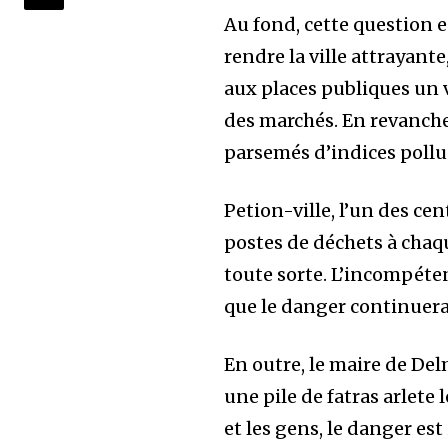
Au fond, cette question es
rendre la ville attrayante
aux places publiques un v
des marchés. En revanche
Join our commu
parsemés d’indices pollu
SUBSCRIBERS an
of the conversa
Petion-ville, l’un des ce
postes de déchets à chaq
To subscribe, simply enter your e
toute sorte. L’incompéte
the subscribe button below. Don'
won't spam your inbox. Your infor
que le danger continuera 
En outre, le maire de Del
une pile de fatras arlet
et les gens, le danger est 
32,111