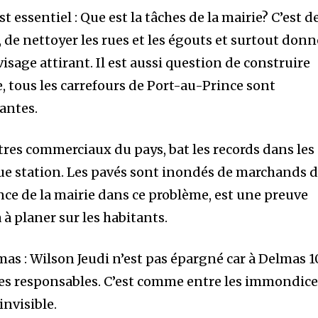
t essentiel : Que est la tâches de la mairie? C’est d
, de nettoyer les rues et les égouts et surtout donn
isage attirant. Il est aussi question de construire
, tous les carrefours de Port-au-Prince sont
nity of
antes.
d be part
tion.
ntres commerciaux du pays, bat les records dans les
ue station. Les pavés sont inondés de marchands 
mail address on our website or click
nce de la mairie dans ce problème, est une preuve
t worry, we respect your privacy and
I've read and a
mation is safe with us.
à planer sur les habitants.
mas : Wilson Jeudi n’est pas épargné car à Delmas 1
e les responsables. C’est comme entre les immondic
invisible.
32,214