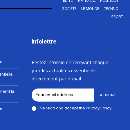
EDITO
NATIONAL
POLITIQUE
SOCIÉTÉ
LE MONDE
TECHNO
SPORT
infolettre
Restez informé en recevant chaque
le
jour les actualités essentielles
ntielle,
directement par e-mail.
lement la
SUBSCRIBE
I've read and accept the
Privacy Policy
.
lé