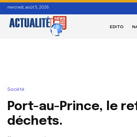
mercredi, août 5, 2026
EDITO
N
Société
Port-au-Prince, le r
déchets.