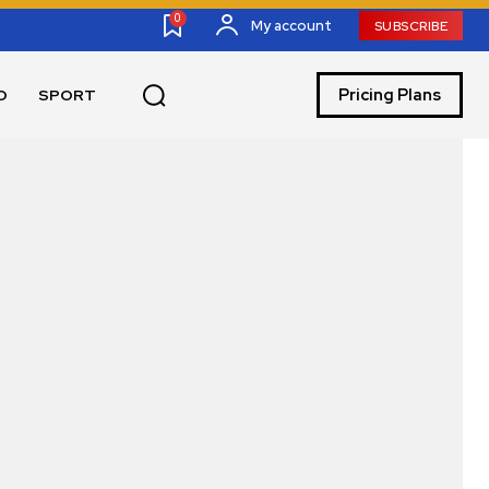
0
My account
SUBSCRIBE
Pricing Plans
O
SPORT