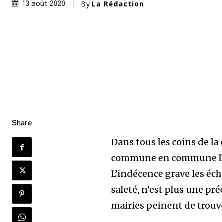
By
La Rédaction
13 août 2020
Share
Dans tous les coins de la 
commune en commune l’od
L’indécence grave les éch
saleté, n’est plus une p
mairies peinent de trouv