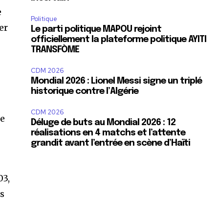
e
Politique
er
Le parti politique MAPOU rejoint
officiellement la plateforme politique AYITI
TRANSFÒME
CDM 2026
Mondial 2026 : Lionel Messi signe un triplé
historique contre l’Algérie
CDM 2026
SUBSCRIBE
de
Déluge de buts au Mondial 2026 : 12
réalisations en 4 matchs et l’attente
ccept the
Privacy Policy
.
grandit avant l’entrée en scène d’Haïti
03,
es
11,243