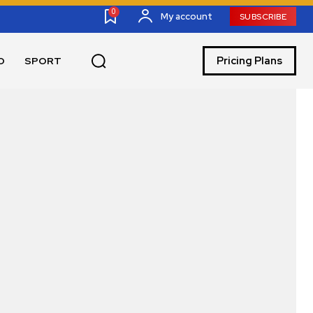
0
My account
SUBSCRIBE
Pricing Plans
O
SPORT