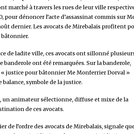
nt marché à travers les rues de leur ville respective
nity of
0, pour dénoncer l’acte d’assassinat commis sur M
d be part
août dernier. Les avocats de Mirebalais profitent p
tion.
 bâtonnier.
mail address on our website or click
ce de ladite ville, ces avocats ont sillonné plusieur
t worry, we respect your privacy and
I've read and a
ne banderole ont été remarquées. Sur la banderole,
mation is safe with us.
e « justice pour bâtonnier Me Monferrier Dorval »
e balance, symbole de la justice.
, un animateur sélectionne, diffuse et mixe de la
32,214
tination de ces avocats.
Suiveurs
ier de l’ordre des avocats de Mirebalais, signale qu