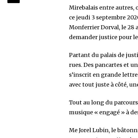
Mirebalais entre autres, o
Join our commu
ce jeudi 3 septembre 202
SUBSCRIBERS an
Monferrier Dorval, le 28 
of the conversa
demander justice pour le
To subscribe, simply enter your e
Partant du palais de justi
the subscribe button below. Don'
rues. Des pancartes et u
won't spam your inbox. Your infor
s’inscrit en grande lettr
avec tout juste à côté, un
Tout au long du parcours
32,111
musique « engagé » à des
Suiveurs
Me Jorel Lubin, le bâtonn