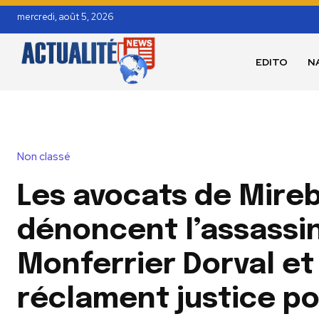
mercredi, août 5, 2026
EDITO
N
Non classé
Les avocats de Mireb
dénoncent l’assassi
Monferrier Dorval et
réclament justice po