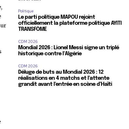
,
Politique
e
Le parti politique MAPOU rejoint
officiellement la plateforme politique AYITI
our
TRANSFÒME
SUBSCRIBE
CDM 2026
Mondial 2026 : Lionel Messi signe un triplé
s
historique contre l’Algérie
ccept the
Privacy Policy
.
CDM 2026
Déluge de buts au Mondial 2026 : 12
réalisations en 4 matchs et l’attente
grandit avant l’entrée en scène d’Haïti
11,243
Suiveurs
e