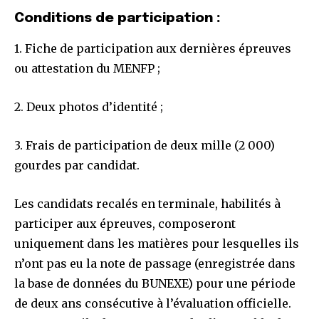
or click the subscribe button below. Don't worry, we respect
Conditions de participation :
your privacy and won't spam your inbox. Your information is
safe with us.
1. Fiche de participation aux dernières épreuves
ou attestation du MENFP ;
2. Deux photos d’identité ;
SUBSCRIBE
3. Frais de participation de deux mille (2 000)
gourdes par candidat.
I've read and accept the
Privacy Policy
.
Les candidats recalés en terminale, habilités à
participer aux épreuves, composeront
32,111
32,214
11,243
uniquement dans les matières pour lesquelles ils
Suiveurs
Suiveurs
Suiveurs
n’ont pas eu la note de passage (enregistrée dans
la base de données du BUNEXE) pour une période
de deux ans consécutive à l’évaluation officielle.