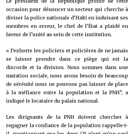
Le président de la République profite de cette
To subscribe, simply enter your email address on our website
occasion pour dénoncer un secteur qui cherche à
or click the subscribe button below. Don't worry, we respect
diviser la police nationale d’Haïti en induisant ses
your privacy and won't spam your inbox. Your information is
membres en erreur, le chef de l’État a plaidé en
safe with us.
faveur de l’unité au sein de cette institution.
« J’exhorte les policiers et policières de ne jamais
se laisser prendre dans ce piège qui est la
SUBSCRIBE
discorde et la division. Nous sommes dans une
mutation sociale, nous avons besoin de beaucoup
I've read and accept the
Privacy Policy
.
de sérénité nous ne pouvons pas laisser de place
à la méfiance entre la population et la PNH”, a
indiqué le locataire du palais national.
32,111
32,214
11,243
Suiveurs
Suiveurs
Suiveurs
Les dirigeants de la PNH doivent chercher à
regagner la confiance de la population rappelle-t-
il, mentionnant que les deux (2) n’ont qu’un seul