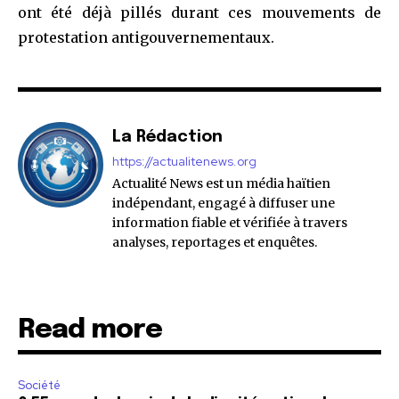
ont été déjà pillés durant ces mouvements de
protestation antigouvernementaux.
SUBSCRIBE
La Rédaction
I've read and accept the
Privacy Policy
.
https://actualitenews.org
Actualité News est un média haïtien
indépendant, engagé à diffuser une
information fiable et vérifiée à travers
32,111
32,214
11,243
analyses, reportages et enquêtes.
Suiveurs
Suiveurs
Suiveurs
Read more
Société