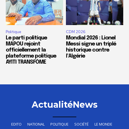
Politique
CDM 2026
Le parti politique
Mondial 2026 : Lionel
MAPOU rejoint
Messi signe un triplé
officiellement la
historique contre
plateforme politique
l’Algérie
AYITI TRANSFÒME
ActualitéNews
EDITO
NATIONAL
POLITIQUE
SOCIÉTÉ
LE MONDE