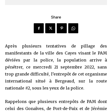
Share
Après plusieurs tentatives de pillage des
manifestants de la ville des Cayes visant le PAM
déviées par la police, la population arrive à
pénétrer, ce mercredi 21 septembre 2022, sans
Join our community of
trop grande difficulté, l’entrepôt de cet organisme
SUBSCRIBERS and be part of the
international situé à Bergeaud, sur la route
conversation.
nationale #2, sous les yeux de la police.
To subscribe, simply enter your email address on our website
or click the subscribe button below. Don't worry, we respect
Rappelons que plusieurs entrepôts de PAM dont
your privacy and won't spam your inbox. Your information is
celui des Gonaïves, de Port-de-Paix et de Jérémie
safe with us.